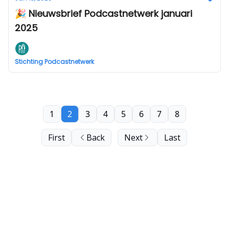
🎉 Nieuwsbrief Podcastnetwerk januari
2025
Stichting Podcastnetwerk
1
2
3
4
5
6
7
8
First
Back
Next
Last