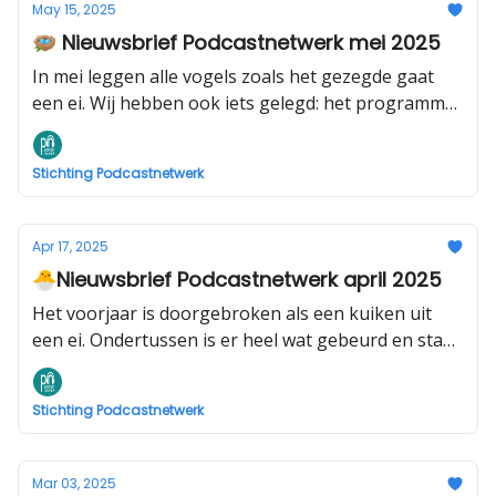
May 15, 2025
🪺 Nieuwsbrief Podcastnetwerk mei 2025
In mei leggen alle vogels zoals het gezegde gaat
een ei. Wij hebben ook iets gelegd: het programma
van de Podcastakademie 2025-2026! Deze brief
beschrijft wat er nieuw is komend jaar en hoe je
Stichting Podcastnetwerk
met korting deel kan nemen.
Apr 17, 2025
🐣Nieuwsbrief Podcastnetwerk april 2025
Het voorjaar is doorgebroken als een kuiken uit
een ei. Ondertussen is er heel wat gebeurd en staat
er weer genoeg op de planning!
Stichting Podcastnetwerk
Mar 03, 2025